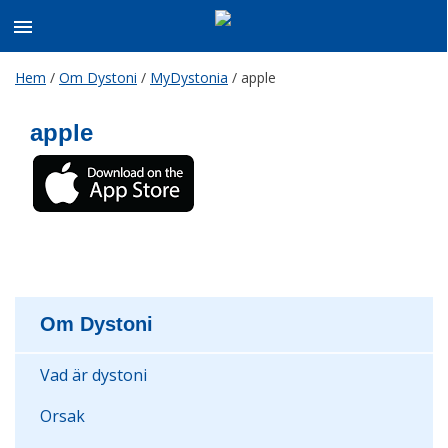
Skip
Hem
/
Om Dystoni
/
MyDystonia
/
apple
to
content
apple
Om Dystoni
Vad är dystoni
Orsak