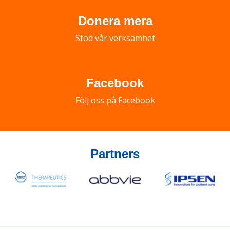
Donera mera
Stöd vår verksamhet
Facebook
Följ oss på Facebook
Partners