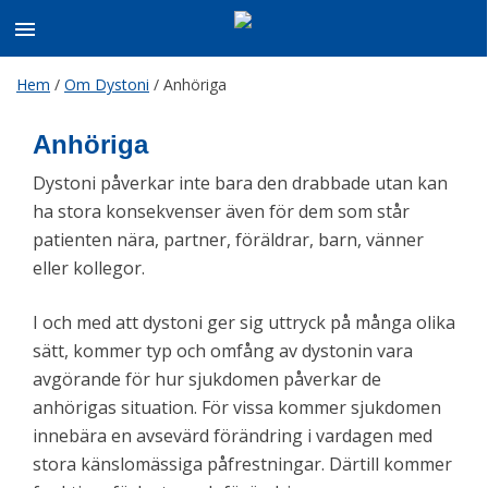
Skip
Hem
/
Om Dystoni
/
Anhöriga
to
content
Anhöriga
Dystoni påverkar inte bara den drabbade utan kan
ha stora konsekvenser även för dem som står
patienten nära, partner, föräldrar, barn, vänner
eller kollegor.
I och med att dystoni ger sig uttryck på många olika
sätt, kommer typ och omfång av dystonin vara
avgörande för hur sjukdomen påverkar de
anhörigas situation. För vissa kommer sjukdomen
innebära en avsevärd förändring i vardagen med
stora känslomässiga påfrestningar. Därtill kommer