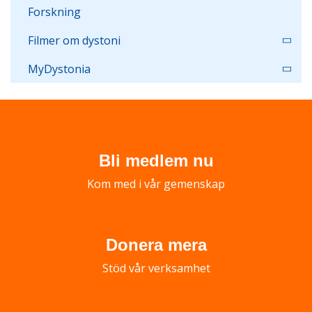
Forskning
Filmer om dystoni
MyDystonia
Bli medlem nu
Kom med i vår gemenskap
Donera mera
Stöd vår verksamhet