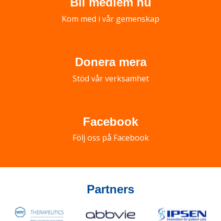
Bli medlem nu
Kom med i vår gemenskap
Donera mera
Stöd vår verksamhet
Facebook
Följ oss på Facebook
Partners