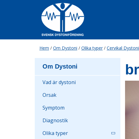
Skip
to
content
Hem
/
Om Dystoni
/
Olika typer
/
Cervikal Dystoni
b
Om Dystoni
Vad är dystoni
Orsak
Symptom
Diagnostik
Olika typer