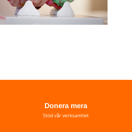
Donera mera
Stöd vår verksamhet