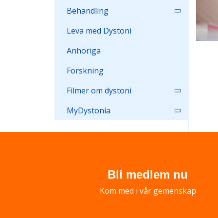
Behandling
Leva med Dystoni
Anhöriga
Forskning
Filmer om dystoni
MyDystonia
Bli medlem nu
Kom med i vår gemenskap