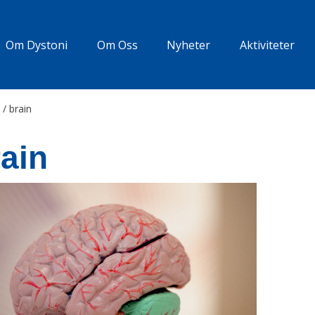
Om Dystoni
Om Oss
Nyheter
Aktiviteter
/
brain
rain