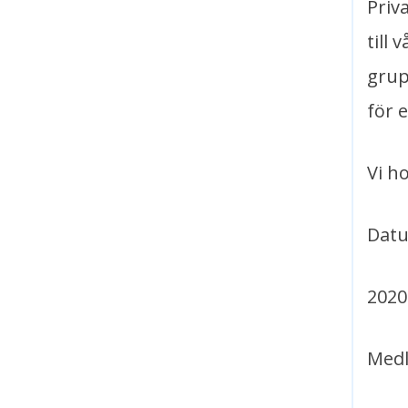
Priv
till
grup
för 
Vi h
Datu
2020
Medl