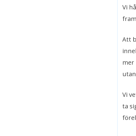
Vi h
fram
Att 
inne
mer 
utan
Vi v
ta si
före