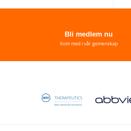
naviga
Bli medlem nu
Kom med i vår gemenskap