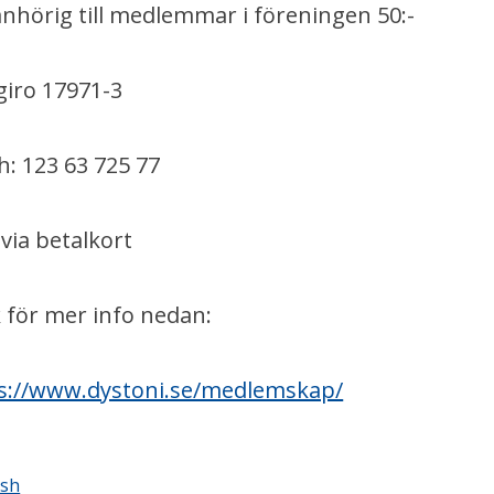
anhörig till medlemmar i föreningen 50:-
giro 17971-3
h: 123 63 725 77
 via betalkort
 för mer info nedan:
s://www.dystoni.se/medlemskap/
sh