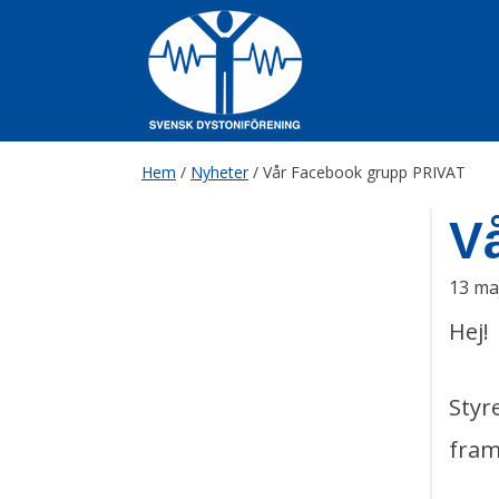
Skip
to
content
Hem
/
Nyheter
/
Vår Facebook grupp PRIVAT
V
13 ma
Hej!
Styr
fram