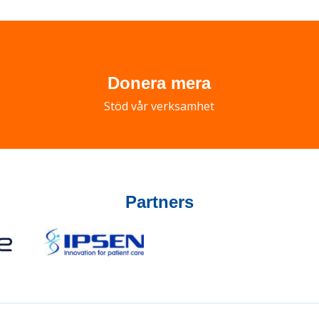
tion
Donera mera
Stöd vår verksamhet
Partners