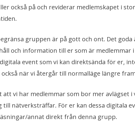
åller också på och reviderar medlemskapet i stort
tiden.
begränsa gruppen är på gott och ont. Det goda är
håll och information till er som är medlemmar i 
digitala event som vi kan direktsända för er, int
 också när vi återgår till normalläge längre fra
et att vi har medlemmar som bor mer avlägset i v
g till nätverksträffar. För er kan dessa digitala e
läsningar/annat direkt från denna grupp.