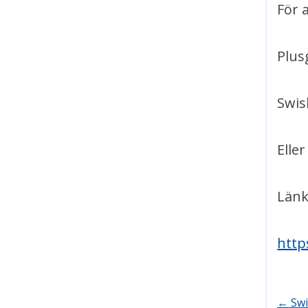
För 
Plus
Swis
Eller
Länk
http
Post
←
Swi