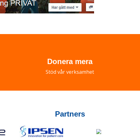
Donera mera
Stöd vår verksamhet
Partners