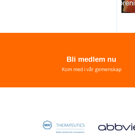
Bli medlem nu
Kom med i vår gemenskap