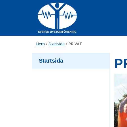
Skip
to
content
Hem
/
Startsida
/
PRIVAT
P
Startsida