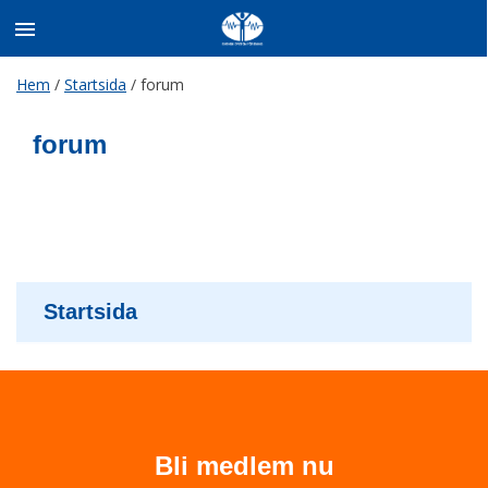
Skip
Hem
/
Startsida
/
forum
to
content
forum
Startsida
Bli medlem nu