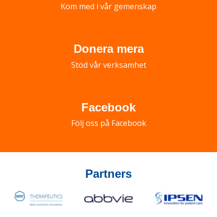
Kom med i vår gemenskap
Donera mera
Stöd vår verksamhet
Facebook
Följ oss på Facebook
Partners