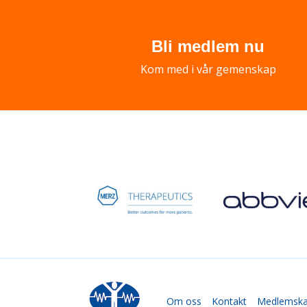
Bli medlem nu
Kom med i vår gemenskap
Om oss
Kontakt
Medlemsk