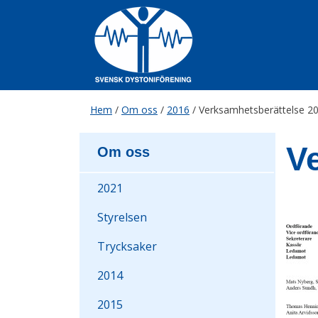
Skip
to
content
Hem
/
Om oss
/
2016
/
Verksamhetsberättelse 2
V
Om oss
2021
Styrelsen
Trycksaker
2014
2015