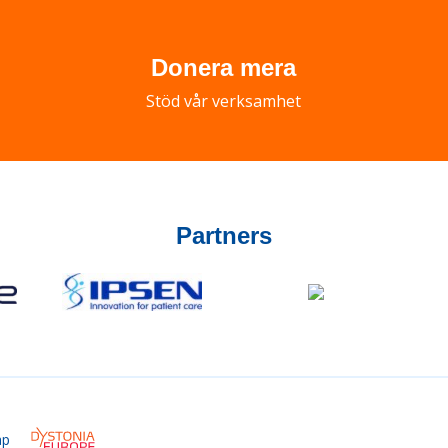
Donera mera
Stöd vår verksamhet
Partners
ap