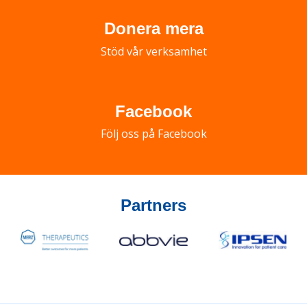
Donera mera
Stöd vår verksamhet
Facebook
Följ oss på Facebook
Partners