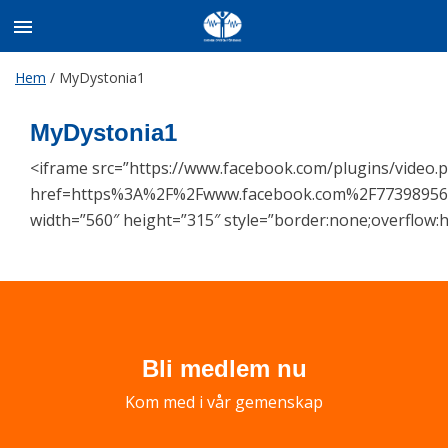
Skip
Hem
/
MyDystonia1
to
content
MyDystonia1
<iframe src=”https://www.facebook.com/plugins/video.
href=https%3A%2F%2Fwww.facebook.com%2F77398956
width=”560″ height=”315″ style=”border:none;overflow:
Bli medlem nu
Kom med i vår gemenskap