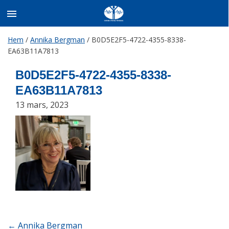
Skip
Hem
/
Annika Bergman
/
B0D5E2F5-4722-4355-8338-
to
EA63B11A7813
content
B0D5E2F5-4722-4355-8338-
EA63B11A7813
13 mars, 2023
Post
←
Annika Bergman