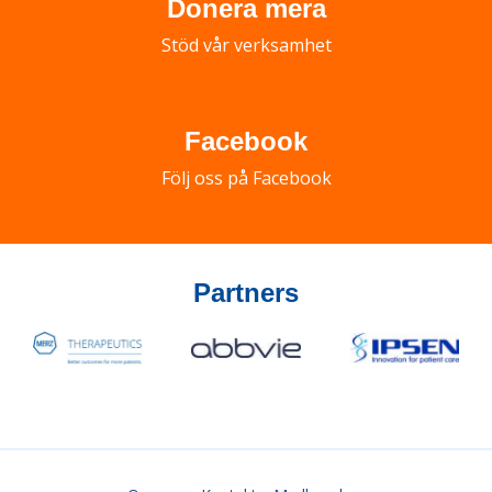
Donera mera
Stöd vår verksamhet
Facebook
Följ oss på Facebook
Partners