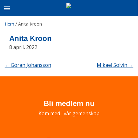
Skip
Hem
/
Anita Kroon
to
content
Anita Kroon
8 april, 2022
Post
←
Göran Johansson
Mikael Solvin
→
navigation
Bli medlem nu
Kom med i vår gemenskap