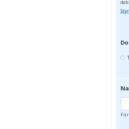
deb
Sty
Do
N
Fö