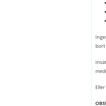
Inge
bort
Insä
medd
Elle
OBS!