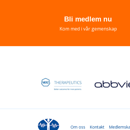
Bli medlem nu
Kom med i vår gemenskap
Om oss
Kontakt
Medlemsk