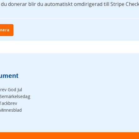
 du donerar blir du automatiskt omdirigerad till Stripe Chec
nera
ument
rev God Jul
Bemärkelsedag
Tackbrev
Minnesblad