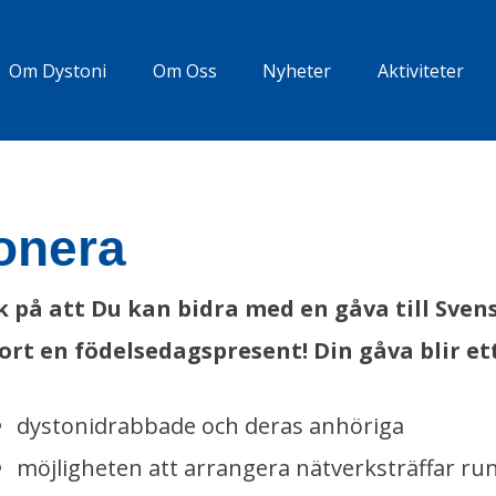
Om Dystoni
Om Oss
Nyheter
Aktiviteter
onera
 på att Du kan bidra med en gåva till Sven
ort en födelsedagspresent! Din gåva blir et
dystonidrabbade och deras anhöriga
möjligheten att arrangera nätverksträffar run