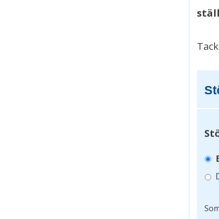
stäl
Tack
St
St
Som