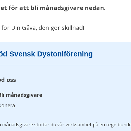
let för att bli månadsgivare nedan.
 för Din Gåva, den gör skillnad!
öd Svensk Dystoniförening
öd oss
Bli månadsgivare
Donera
 månadsgivare stöttar du vår verksamhet på en regelbunden