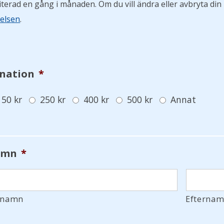
iterad en gång i månaden. Om du vill ändra eller avbryta d
relsen
.
nation
*
150 kr
250 kr
400 kr
500 kr
Annat
amn
*
rnamn
Efterna