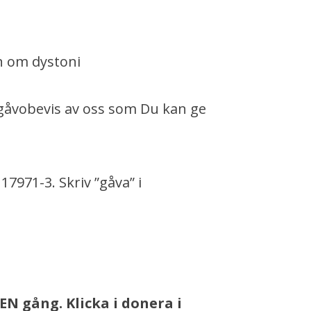
on om dystoni
t gåvobevis av oss som Du kan ge
7971-3. Skriv ”gåva” i
EN gång. Klicka i donera i