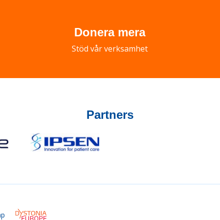
Donera mera
Stöd vår verksamhet
Partners
ap