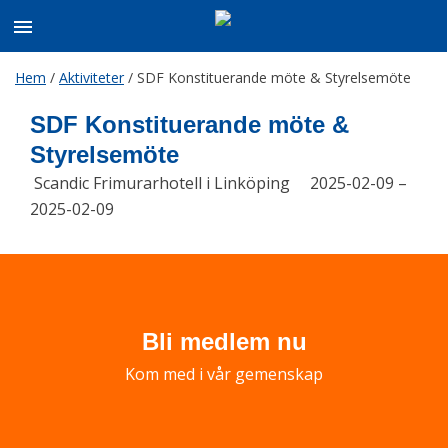
Skip
Hem
/
Aktiviteter
/
SDF Konstituerande möte & Styrelsemöte
to
content
SDF Konstituerande möte &
Styrelsemöte
Scandic Frimurarhotell i Linköping
2025-02-09 –
2025-02-09
Bli medlem nu
Kom med i vår gemenskap