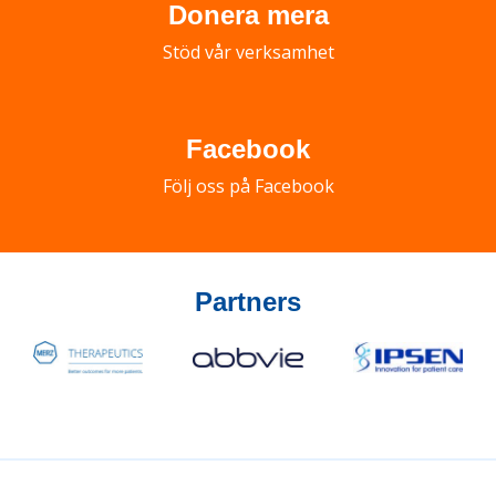
Donera mera
Stöd vår verksamhet
Facebook
Följ oss på Facebook
Partners